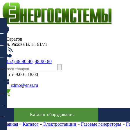
г. Саратов
, ул. Рахова В. Г., 61/71
(8452) 48-90-40
,
48-90-80
пн-пт. 9.00 - 18.00
sdmo@enss.ru
0
Каталог оборудования
Главная
»
Каталог
»
Электростанции
»
Газовые генераторы
»
Г