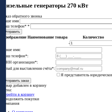
Дизельные генераторы 270 кВт
Заказ обратного звонка
Ваше имя
Ваш телефон*
*
Изображение
Наименование товара
Количество
-
Ваше имя:
Ваш телефон*:
ИНН организации*:
Email для выставления счёта*:
Я представитель юридическо
Отправить заказ
Товар добавлен в корзину
Цена:
Перейти в корзину
Продолжить покупки
Компания
О компании