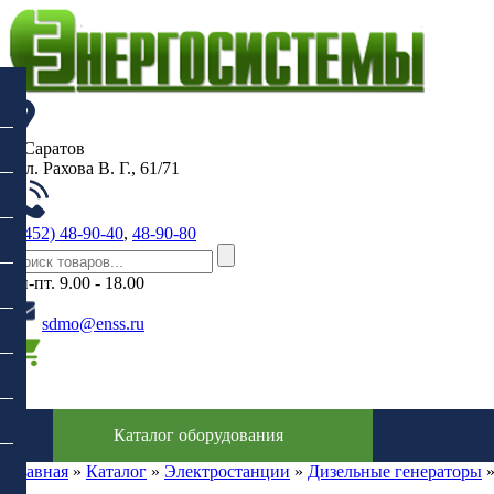
г. Саратов
, ул. Рахова В. Г., 61/71
(8452) 48-90-40
,
48-90-80
пн-пт. 9.00 - 18.00
sdmo@enss.ru
0
Каталог оборудования
Главная
»
Каталог
»
Электростанции
»
Дизельные генераторы