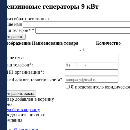
Бензиновые генераторы 9 кВт
Заказ обратного звонка
Ваше имя
Ваш телефон*
*
Изображение
Наименование товара
Количество
-
Ваше имя:
Ваш телефон*:
ИНН организации*:
Email для выставления счёта*:
Я представитель юридическо
Отправить заказ
Товар добавлен в корзину
Цена:
Перейти в корзину
Продолжить покупки
Компания
О компании