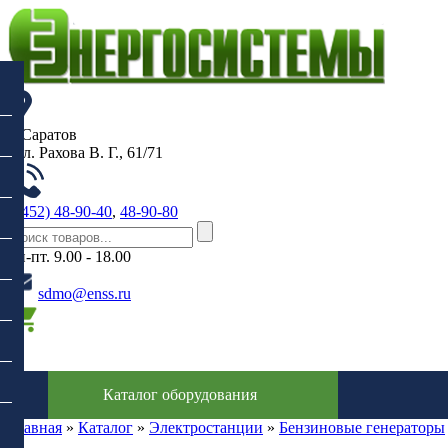
г. Саратов
, ул. Рахова В. Г., 61/71
(8452) 48-90-40
,
48-90-80
пн-пт. 9.00 - 18.00
sdmo@enss.ru
0
Каталог оборудования
Главная
»
Каталог
»
Электростанции
»
Бензиновые генераторы