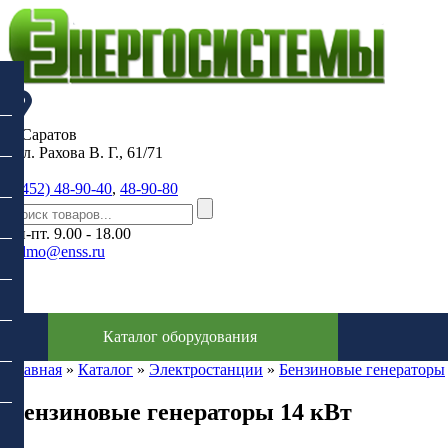
г. Саратов
, ул. Рахова В. Г., 61/71
(8452) 48-90-40
,
48-90-80
пн-пт. 9.00 - 18.00
sdmo@enss.ru
0
Каталог оборудования
Главная
»
Каталог
»
Электростанции
»
Бензиновые генераторы
Бензиновые генераторы 14 кВт