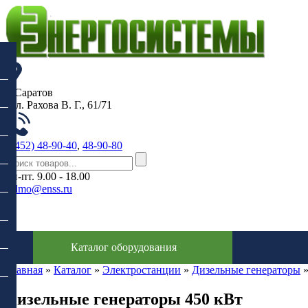
г. Саратов
, ул. Рахова В. Г., 61/71
(8452) 48-90-40
,
48-90-80
пн-пт. 9.00 - 18.00
sdmo@enss.ru
0
Каталог оборудования
Главная
»
Каталог
»
Электростанции
»
Дизельные генераторы
Дизельные генераторы 450 кВт